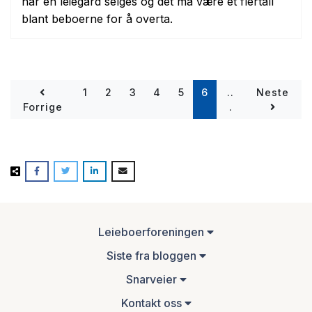
når en leiegård selges og det må være et flertall
blant beboerne for å overta.
(current)
1
2
3
4
5
6
..
Neste
Forrige
.
Leieboerforeningen
Siste fra bloggen
Snarveier
Kontakt oss