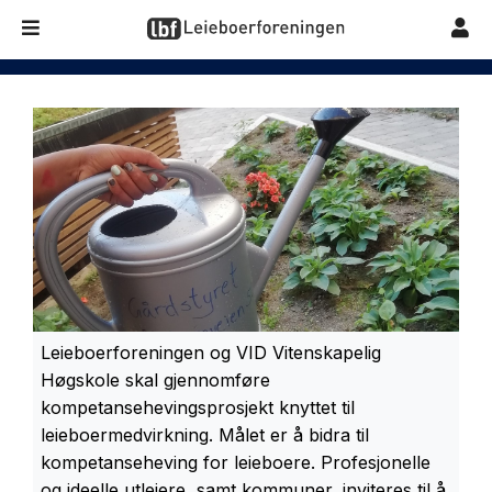
Leieboerforeningen og VID Vitenskapelig
Høgskole skal gjennomføre
kompetansehevingsprosjekt knyttet til
leieboermedvirkning. Målet er å bidra til
kompetanseheving for leieboere. Profesjonelle
og ideelle utleiere, samt kommuner, inviteres til å