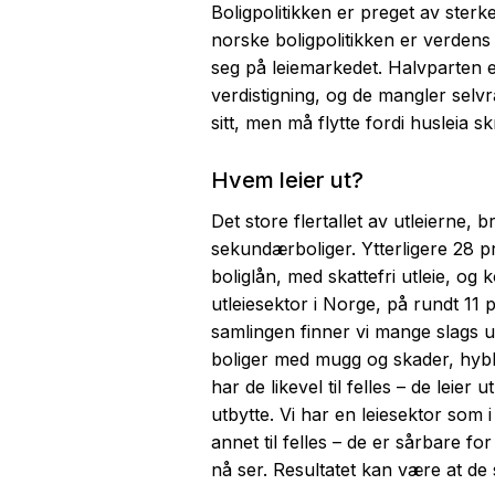
Boligpolitikken er preget av ster
norske boligpolitikken er verdens
seg på leiemarkedet. Halvparten er
verdistigning, og de mangler selvr
sitt, men må flytte fordi husleia sk
Hvem leier ut?
Det store flertallet av utleierne,
sekundærboliger. Ytterligere 28 pr
boliglån, med skattefri utleie, og 
utleiesektor i Norge, på rundt 11
samlingen finner vi mange slags utl
boliger med mugg og skader, hybli
har de likevel til felles – de leie
utbytte. Vi har en leiesektor som 
annet til felles – de er sårbare fo
nå ser. Resultatet kan være at de 