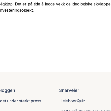
 boligkjøp. Det er på tide å legge vekk de ideologiske skylap
nvesteringsobjekt.
 bloggen
Snarveier
et under sterkt press
LeieboerQuiz
6