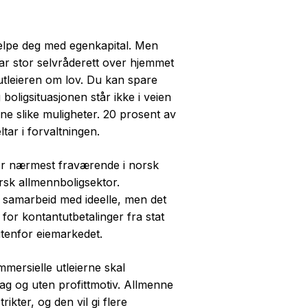
jelpe deg med egenkapital. Men
 har stor selvråderett over hjemmet
 utleieren om lov. Du kan spare
 boligsituasjonen står ikke i veien
inne slike muligheter. 20 prosent av
tar i forvaltningen.
r nærmest fraværende i norsk
orsk allmennboligsektor.
 i samarbeid med ideelle, men det
 for kontantutbetalinger fra stat
utenfor eiemarkedet.
mersielle utleierne skal
ag og uten profittmotiv. Allmenne
rikter, og den vil gi flere