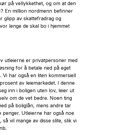
rkør på vellykkethet, og om at den
e? En million nordmenn befinner
år glipp av skattefradrag og
hvor lenge de skal bo i hjemmet
 av utleierne er privatpersoner med
løsning for å betale ned på eget
n. Vi har også en liten kommersiell
 prosent av leiemarkedet. I denne
g inn i boligen uten lov, leier ut
 selv om de vet bedre. Noen ting
e ned på boliglån, mens andre tar
ene penger. Utleierne har også noe
å vil mange av disse slite, slik vi
nb.