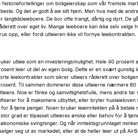
ke historiefortellinger om boligeierskap som vår fremste ma
 beste. Og det
er
godt å eie sitt hjem. Men hva med de andr
 langtidsleieboere. De bor ofte trangt, dårlig og dyrt. De g
åderett over eget liv. Mange leieboere kan ikke selv velge 
rus opp, eller fordi utleieren ikke vil fornye leiekontrakten.
 bruker utleie som en investeringsmulighet. Hele 40 prosent
osent leier ut del av egen bolig. Dette er en svært gunstig 
korte leiekontrakter som sikrer utleiers råderett over bolige
 prosent. Til sammen dominerer disse utleierne nærmere 80
eiere. Noe er flinke og samvittighetsfulle, mens andre tar se
fiserer for å maksimere utbyttet, eller bryter husleieloven
r ut for å tjene penger. Noen bruker leieinntekten på å betal
i stor grad er tilpasset utleieres ønske eller behov for å tj
r økonomiske svingninger. Og når inntektsgrunnlaget minker, s
selger seg ut av markedet, eller at de heller leier ut på AirB