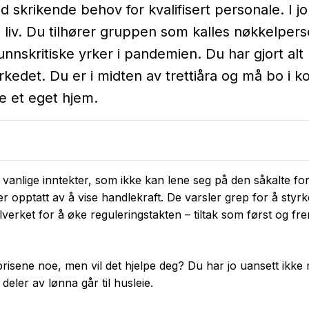
d skrikende behov for kvalifisert personale. I j
e liv. Du tilhører gruppen som kalles nøkkelper
nnskritiske yrker i pandemien. Du har gjort alt
kedet. Du er i midten av trettiåra og må bo i ko
ke et eget hjem.
nlige inntekter, som ikke kan lene seg på den såkalte for
 er opptatt av å vise handlekraft. De varsler grep for å sty
gelverket for å øke reguleringstakten – tiltak som først og f
e prisene noe, men vil det hjelpe deg? Du har jo uansett ikke
 deler av lønna går til husleie.