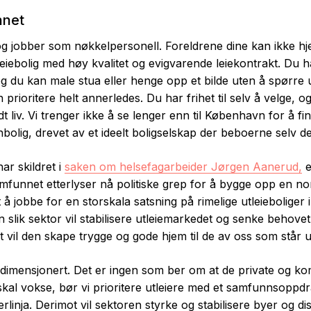
nnet
g jobber som nøkkelpersonell. Foreldrene dine kan ikke h
utleiebolig med høy kvalitet og evigvarende leiekontrakt. Du
, og du kan male stua eller henge opp et bilde uten å spørre
 prioritere helt annerledes. Du har frihet til selv å velge, og
odt liv. Vi trenger ikke å se lenger enn til København for å f
olig, drevet av et ideelt boligselskap der beboerne selv del
ar skildret i
saken om helsefagarbeider Jørgen Aanerud,
e
lsamfunnet etterlyser nå politiske grep for å bygge opp en n
å jobbe for en storskala satsning på rimelige utleieboliger
En slik sektor vil stabilisere utleiemarkedet og senke behovet
vil den skape trygge og gode hjem til de av oss som står 
imensjonert. Det er ingen som ber om at de private og kom
kal vokse, bør vi prioritere utleiere med et samfunnsoppdr
rlinja. Derimot vil sektoren styrke og stabilisere byer og dist