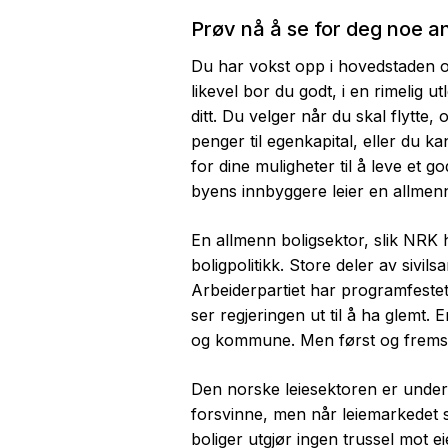
Prøv nå å se for deg noe a
Du har vokst opp i hovedstaden o
likevel bor du godt, i en rimelig 
ditt. Du velger når du skal flytte
penger til egenkapital, eller du kan
for dine muligheter til å leve et g
byens innbyggere leier en allmennb
En allmenn boligsektor, slik NRK h
boligpolitikk. Store deler av sivi
Arbeiderpartiet har programfestet 
ser regjeringen ut til å ha glemt. 
og kommune. Men først og fremst 
Den norske leiesektoren er underd
forsvinne, men når leiemarkedet s
boliger utgjør ingen trussel mot eie