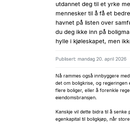
utdannet deg til et yrke me
mennesker til å få et bedr
havnet på listen over samfu
du deg ikke inn på boligmar
hylle i kjøleskapet, men ik
Publisert:
mandag 20. april 2026
Nå rammes også innbyggere med va
det om boligkrise, og regjeringen
flere boliger, eller å forenkle re
eiendomsbransjen.
Kanskje vil dette bidra til å senk
egenkapital til boligkjøp, når store