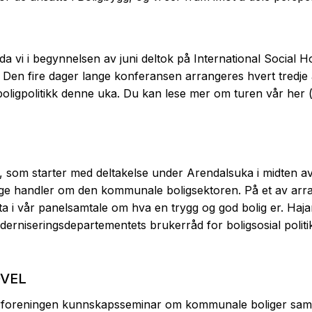
r da vi i begynnelsen av juni deltok på International Social 
 Den fire dager lange konferansen arrangeres hvert tredje år
ligpolitikk denne uka. Du kan lese mer om turen vår her 
n, som starter med deltakelse under Arendalsuka i midten av 
gge handler om den kommunale boligsektoren. På et av arr
 i vår panelsamtale om hva en trygg og god bolig er. Haja
rniseringsdepartementets brukerråd for boligsosial politi
OVEL
erforeningen kunnskapsseminar om kommunale boliger sam