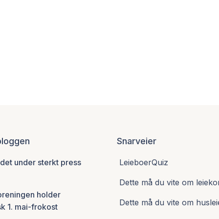
 bloggen
Snarveier
et under sterkt press
LeieboerQuiz
6
Dette må du vite om leieko
oreningen holder
Dette må du vite om huslei
sk 1. mai-frokost