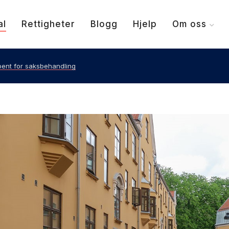
al
Rettigheter
Blogg
Hjelp
Om oss
pent for saksbehandling