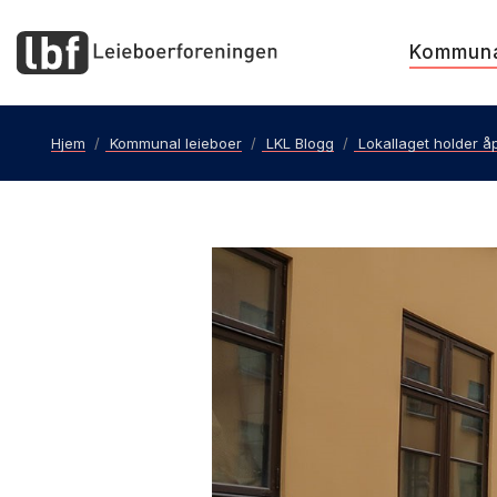
Kommun
Hjem
Kommunal leieboer
LKL Blogg
Lokallaget holder å