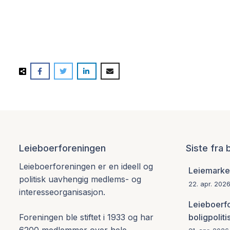
Leieboerforeningen
Siste fra
Leieboerforeningen er en ideell og
Leiemarked
politisk uavhengig medlems- og
22. apr. 202
interesseorganisasjon.
Leieboerf
boligpoliti
Foreningen ble stiftet i 1933 og har