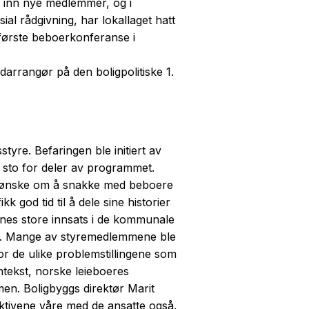
ig inn nye medlemmer, og i
ial rådgivning, har lokallaget hatt
år første beboerkonferanse i
darrangør på den boligpolitiske 1.
yre. Befaringen ble initiert av
g sto for deler av programmet.
ort ønske om å snakke med beboere
 god tid til å dele sine historier
nes store innsats i de kommunale
te. Mange av styremedlemmene ble
for de ulike problemstillingene som
ontekst, norske leieboeres
men. Boligbyggs direktør Marit
pektivene våre med de ansatte også.