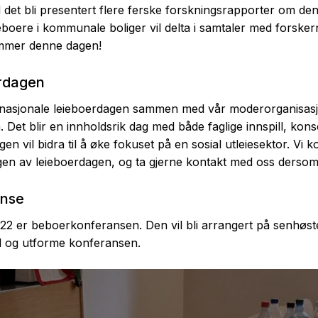
l det bli presentert flere ferske forskningsrapporter om d
boere i kommunale boliger vil delta i samtaler med forsker
mmer denne dagen!
erdagen
ternasjonale leieboerdagen sammen med vår moderorganisas
Det blir en innholdsrik dag med både faglige innspill, kons
n vil bidra til å øke fokuset på en sosial utleiesektor. Vi k
ngen av leieboerdagen, og ta gjerne kontakt med oss dersom
anse
2022 er beboerkonferansen. Den vil bli arrangert på senhøs
ed og utforme konferansen.