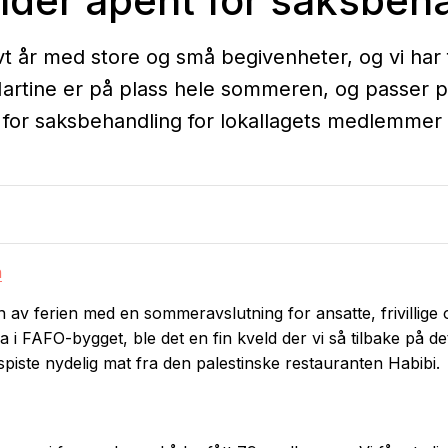
lder åpent for saksbeh
vt år med store og små begivenheter, og vi har 
st Martine er på plass hele sommeren, og passer p
 for saksbehandling for lokallagets medlemmer 
n
ten av ferien med en sommeravslutning for ansatte, frivillig
a i FAFO-bygget, ble det en fin kveld der vi så tilbake på de
spiste nydelig mat fra den palestinske restauranten Habibi.