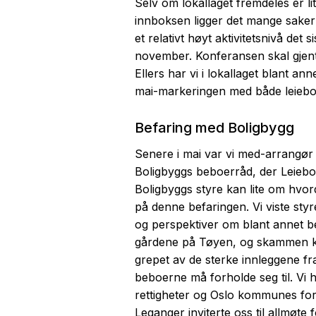
Selv om lokallaget fremdeles er l
innboksen ligger det mange saker so
et relativt høyt aktivitetsnivå det
november. Konferansen skal gjent
Ellers har vi i lokallaget blant a
mai-markeringen med både leieboe
Befaring med Boligbygg
Senere i mai var vi med-arrangør 
Boligbyggs beboerråd, der Leieboe
Boligbyggs styre kan lite om hvo
på denne befaringen. Vi viste styr
og perspektiver om blant annet b
gårdene på Tøyen, og skammen kn
grepet av de sterke innleggene fra
beboerne må forholde seg til. Vi h
rettigheter og Oslo kommunes forp
Leganger inviterte oss til allmøte