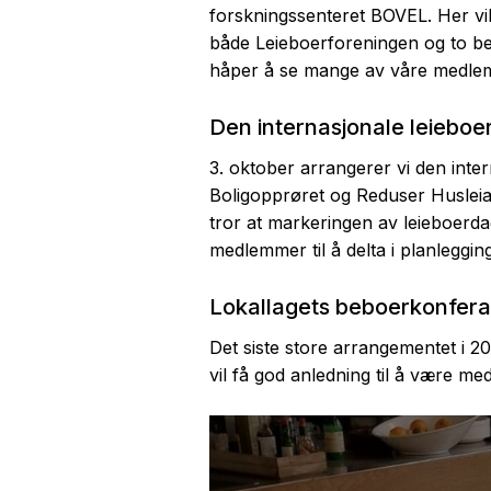
forskningssenteret BOVEL. Her vi
både Leieboerforeningen og to be
håper å se mange av våre medle
Den internasjonale leiebo
3. oktober arrangerer vi den in
Boligopprøret og Reduser Husleia. 
tror at markeringen av leieboerdage
medlemmer til å delta i planleggi
Lokallagets beboerkonfer
Det siste store arrangementet i 
vil få god anledning til å være m