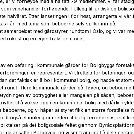
ite, er vi fornøyde med å ha fått 79 medlemmer. Vi får stad
m vi behandler fortløpende. I tillegg til juridisk og boligsos
 siste halvåret. Etter lanseringen i fjor høst, arrangerte vi v
as i år, med tema som beboerne selv spiller inn på.
nnet samarbeidet med gårdstyrer rundtom i Oslo, og vi var me
rfrokost og en egen fraksjon i toget.
av en befaring i kommunale gårder for Boligbyggs foretaksst
rforeningen er representert. Vi tilrettela for befaringen o
rdan det faktisk er å bo i kommunal bolig, og hadde et st
et rundt i flere kommunale gårder på Tøyen, og beboerne fikk
etydningen av botrygghet eller mangelen på sådan, beboer
yttet til å vokse opp i en kommunal bolig med dårlig ryk
 beboerne, og vi håper at styret fikk en større forståelse 
oldt også et innlegg om retten til bolig i en internasjonal k
liktelser på det boligsosiale feltet gjennom Byrådsplattfor
 for de ansatte i Boligbygg, og vi ser fram imot å dele pers